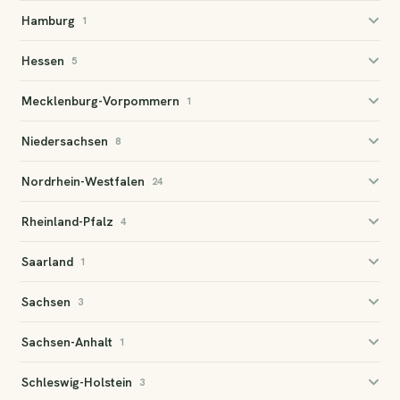
Hamburg
1
Hessen
5
Mecklenburg-Vorpommern
1
Niedersachsen
8
Nordrhein-Westfalen
24
Rheinland-Pfalz
4
Saarland
1
✕
Sachsen
A
⚡ Anna aus Bremen hat gerade eine Anfrage gesendet
3
Sachsen-Anhalt
1
Schleswig-Holstein
3