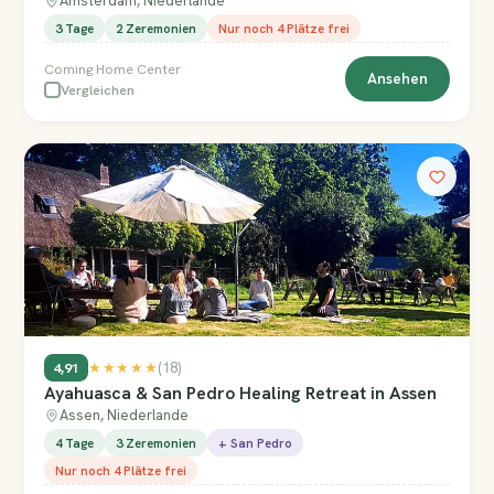
Amsterdam, Niederlande
3 Tage
2 Zeremonien
Nur noch 4 Plätze frei
Coming Home Center
Ansehen
Vergleichen
4,91
★★★★★
(18)
Ayahuasca & San Pedro Healing Retreat in Assen
Assen, Niederlande
4 Tage
3 Zeremonien
+ San Pedro
Nur noch 4 Plätze frei