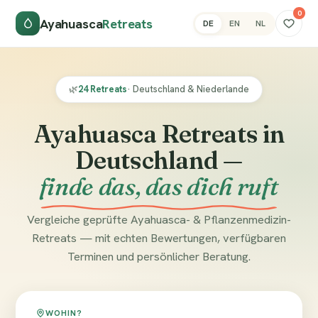
0
Ayahuasca
Retreats
DE
EN
NL
🌿
24 Retreats
· Deutschland & Niederlande
Ayahuasca Retreats in
Deutschland —
finde das, das dich ruft
Vergleiche geprüfte Ayahuasca- & Pflanzenmedizin-
Retreats — mit echten Bewertungen, verfügbaren
Terminen und persönlicher Beratung.
WOHIN?