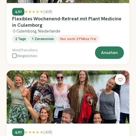
4,97
★★★★★
(468)
Flexibles Wochenend-Retreat mit Plant Medicine
in Culemborg
Culemborg, Niederlande
2 Tage
1 Zeremonien
Nur noch 2 Plätze frei
MindTravellers
Ansehen
Vergleichen
4,97
★★★★★
(468)