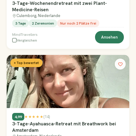
3-Tage-Wochenendretreat mit zwei Plant-
Medicine-Reisen
Culemborg, Niederlande
3 Tage
2 Zeremonien
Nur noch 2 Plätze frei
MindTravellers
Ansehen
Vergleichen
⭑ Top bewertet
4,99
★★★★★
(14)
3-Tage-Ayahuasca-Retreat mit Breathwork bei
Amsterdam